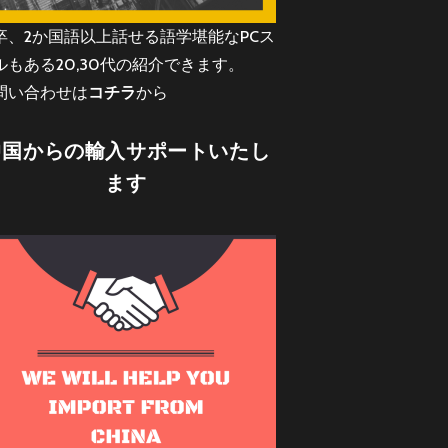
卒、2か国語以上話せる語学堪能なPCス
ルもある20,30代の紹介できます。
問い合わせは
コチラ
から
中国からの輸入サポートいたし
ます