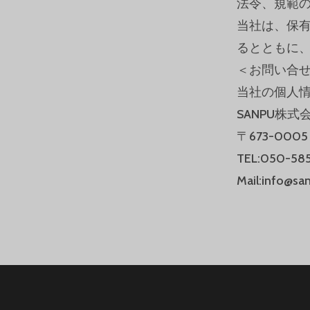
法令、規範
当社は、保
るとともに
＜お問い合
当社の個人
SANPU株式
〒673-00
TEL:050-58
Mail:info@san