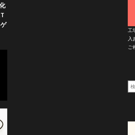
化
T
ラゲ
工
入
ご
検
索: