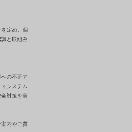
針を定め、個
認識と取組み
報への不正ア
ティシステム
安全対策を実
ご案内やご質