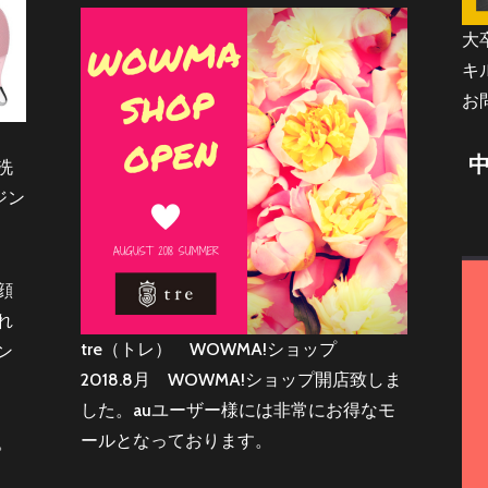
大
キ
お
洗
ジン
顔
れ
tre（トレ） WOWMA!ショップ
ン
2018.8月 WOWMA!ショップ開店致しま
した。auユーザー様には非常にお得なモ
ールとなっております。
。