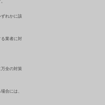
す。
いずれかに該
する業者に対
に万全の対策
る場合には、