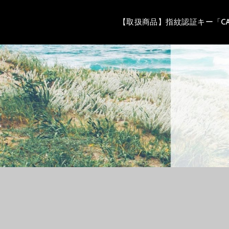
コ
【取扱商品】指紋認証キー「CAN
ン
テ
ン
ツ
へ
移
動