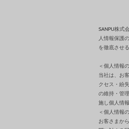
SANPU株
人情報保護
を徹底させ
＜個人情報
当社は、お
クセス・紛
の維持・管
施し個人情
＜個人情報
お客さまか