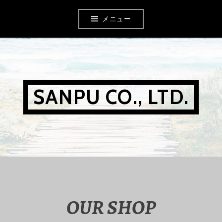
コ
メニュー
ン
テ
ン
ツ
SANPU CO., LTD.
へ
移
動
OUR SHOP