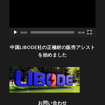
プ
レ
ー
ヤ
ー
00:00
00:49
中国LIBODE社の正極材の販売アシスト
を始めました
お問い合わせ