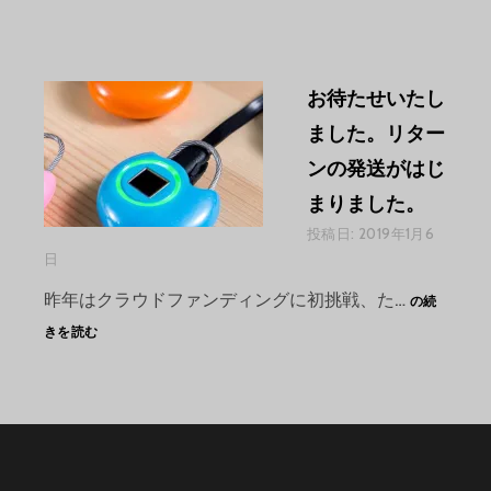
お待たせいたし
ました。リター
ンの発送がはじ
まりました。
投稿日:
2019年1月6
日
お
昨年はクラウドファンディングに初挑戦、た…
の続
待
きを読む
た
せ
い
た
し
ま
し