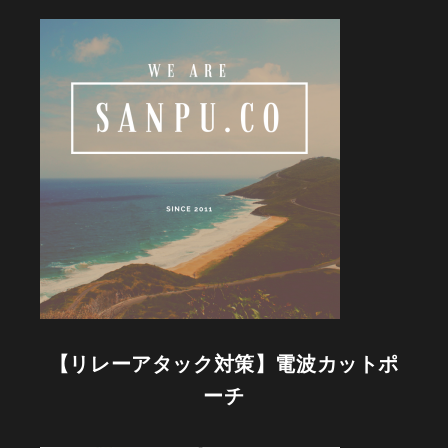
た。
リ
タ
ー
ン
の
発
送
が
は
じ
ま
り
ま
し
た。
【リレーアタック対策】電波カットポ
ーチ