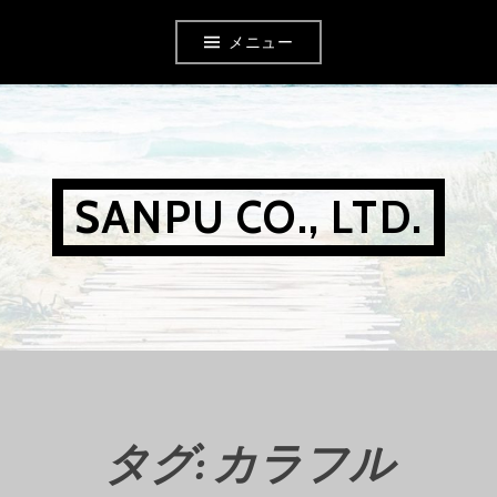
コ
メニュー
ン
テ
ン
ツ
SANPU CO., LTD.
へ
移
動
タグ: カラフル