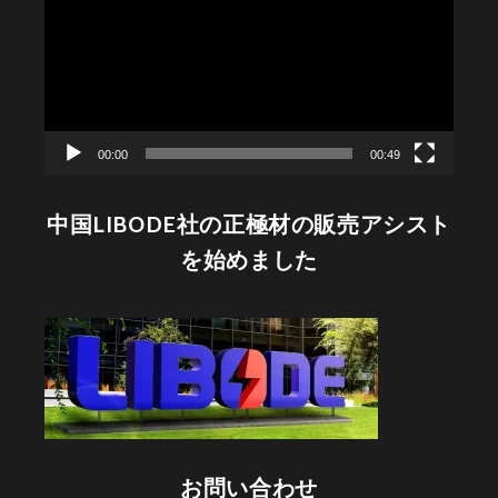
プ
レ
ー
ヤ
ー
00:00
00:49
中国LIBODE社の正極材の販売アシスト
を始めました
お問い合わせ