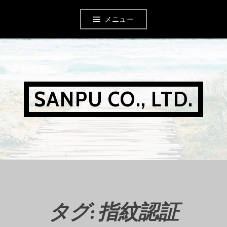
コ
メニュー
ン
テ
ン
ツ
SANPU CO., LTD.
へ
移
動
タグ: 指紋認証