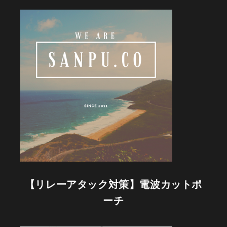
た。
リ
タ
ー
ン
の
発
送
が
は
じ
ま
り
ま
し
た。
【リレーアタック対策】電波カットポ
ーチ