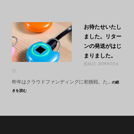
お待たせいたし
ました。リター
ンの発送がはじ
まりました。
投稿日:
2019年1月6
日
お
昨年はクラウドファンディングに初挑戦、た…
の続
待
きを読む
た
せ
い
た
し
ま
し