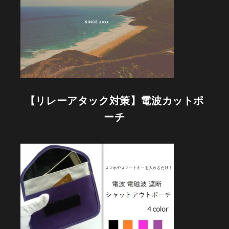
が
は
じ
ま
り
ま
し
た。
【リレーアタック対策】電波カットポ
ーチ