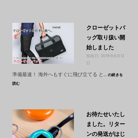
クローゼットバ
ッグ取り扱い開
始しました
投稿日:
2019年6月12
日
ク
準備最速！ 海外へもすぐに飛び立てる と…
の続きを
ロ
読む
ー
ゼ
ッ
ト
バ
お待たせいたし
ッ
ました。リター
グ
取
ンの発送がはじ
り