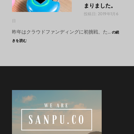
まりました。
扱
い
投稿日:
2019年1月6
開
日
始
お
し
昨年はクラウドファンディングに初挑戦、た…
の続
待
ま
きを読む
た
し
せ
た
い
た
し
ま
し
た。
リ
タ
ー
ン
の
発
送