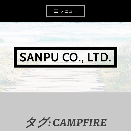
コ
メニュー
ン
テ
ン
ツ
SANPU CO., LTD.
へ
移
動
タグ: CAMPFIRE